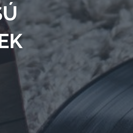
SÚ
EK